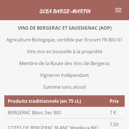
Passer
SCEA BARSE-MARTIN
au
contenu
VINS DE BERGERAC ET SAUSSIGNAC (AOP)
principal
Agriculture Biologique, certifiée par Ecocert FR-BIO-01
Vins mis en bouteille à la propriété
Membre de la Route des Vins de Bergerac
Vigneron Indépendant
Gamme sans alcool
Produits traditionnels (en 75 cL)
Prix
BERGERAC Blanc Sec BIO
7 €
7,50
COTES DE BERGERAC BLANC Moelleux BIO